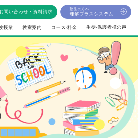
塾生の方へ
お問い合わせ
・
資料請求
理解プラスシステム
⽣徒‧保護者様の声
験授業
教室案内
コース‧料⾦