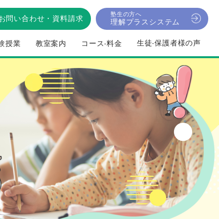
塾生の方へ
お問い合わせ
・
資料請求
理解プラスシステム
⽣徒‧保護者様の声
験授業
教室案内
コース‧料⾦