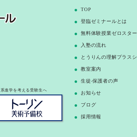
TOP
登臨ゼミナールとは
無料体験授業ゼロスタ
⼊塾の流れ
とうりんの理解プラス
教室案内
⽣徒‧保護者の声
術系進学を考える受験生へ
お知らせ
ブログ
採用情報