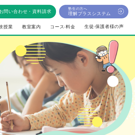
塾生の方へ
お問い合わせ
・
資料請求
理解プラスシステム
⽣徒‧保護者様の声
験授業
教室案内
コース‧料⾦