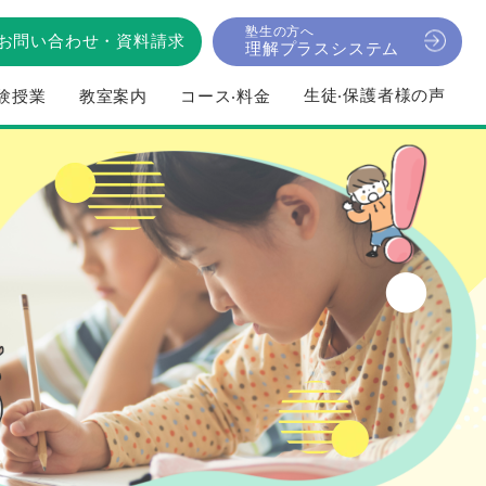
塾生の方へ
お問い合わせ
・
資料請求
理解プラスシステム
⽣徒‧保護者様の声
験授業
教室案内
コース‧料⾦