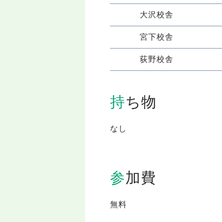
大沢校舎
宮下校舎
荻野校舎
持ち物
なし
参加費
無料