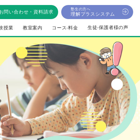
塾生の方へ
お問い合わせ
・
資料請求
理解プラスシステム
⽣徒‧保護者様の声
験授業
教室案内
コース‧料⾦