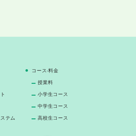
コース‧料⾦
授業料
ート
小学生コース
中学生コース
システム
高校生コース