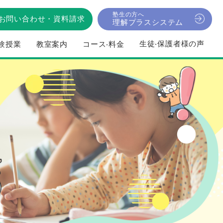
塾生の方へ
お問い合わせ
・
資料請求
理解プラスシステム
⽣徒‧保護者様の声
験授業
教室案内
コース‧料⾦