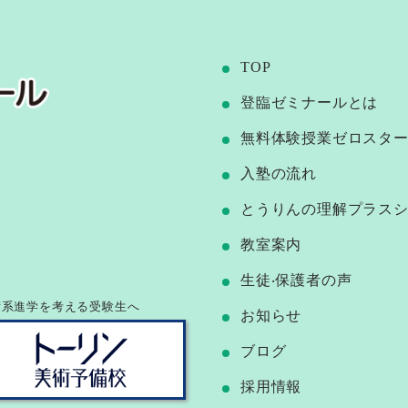
TOP
登臨ゼミナールとは
無料体験授業ゼロスタ
⼊塾の流れ
とうりんの理解プラス
教室案内
⽣徒‧保護者の声
術系進学を考える受験生へ
お知らせ
ブログ
採用情報