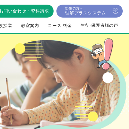
塾生の方へ
お問い合わせ
・
資料請求
理解プラスシステム
⽣徒‧保護者様の声
験授業
教室案内
コース‧料⾦